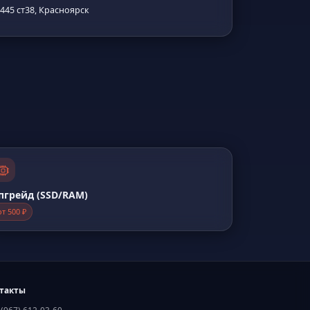
45 ст38, Красноярск
пгрейд (SSD/RAM)
от 500 ₽
такты
 (967) 612-03-60