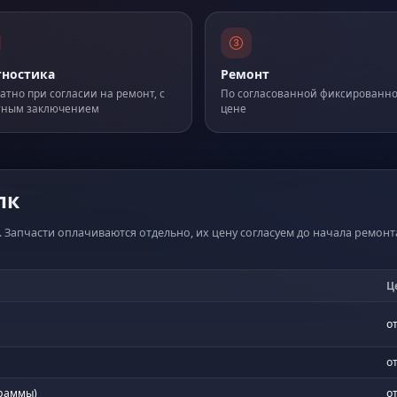
гностика
Ремонт
атно при согласии на ремонт, с
По согласованной фиксированн
тным заключением
цене
пк
 Запчасти оплачиваются отдельно, их цену согласуем до начала ремонт
Ц
от
от
граммы)
от