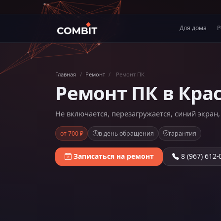
Для дома
Р
Главная
/
Ремонт
/
Ремонт ПК
Ремонт ПК в Кра
Не включается, перезагружается, синий экран
от 700 ₽
в день обращения
гарантия
Записаться на ремонт
8 (967) 612-