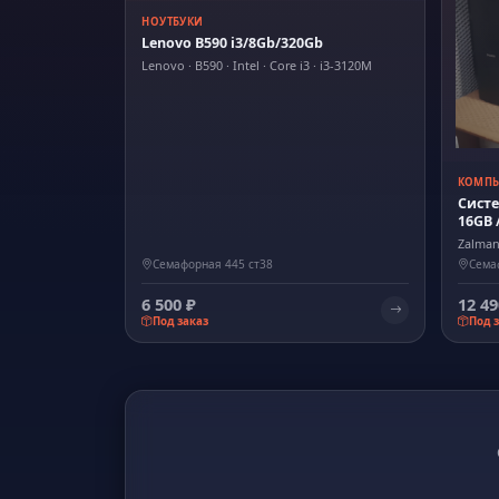
НОУТБУКИ
Lenovo B590 i3/8Gb/320Gb
Lenovo · B590 · Intel · Core i3 · i3-3120M
КОМП
Систе
16GB /
Zalman 
Семафорная 445 ст38
Сема
6 500 ₽
12 49
Под заказ
Под 