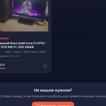
ЬЮТЕРЫ
мный блок Intel Core i7-3770 /
 GTX 550 Ti / SSD 256GB
· - · Intel · Core i7 · Intel Core i7-3770
форная 445 ст38
0 ₽
заказ
Не нашли нужное?
Оставьте заявку, и мы поможем подобрать или привезти нужную техник